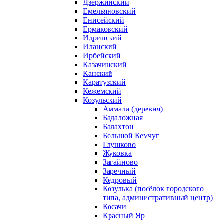
Дзержинский
Емельяновский
Енисейский
Ермаковский
Идринский
Иланский
Ирбейский
Казачинский
Канский
Каратузский
Кежемский
Козульский
Аммала (деревня)
Бадаложная
Балахтон
Большой Кемчуг
Глушково
Жуковка
Загайново
Заречный
Кедровый
Козулька (посёлок городского
типа, административный центр)
Косачи
Красный Яр