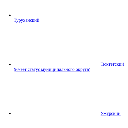
Туруханский
Тюхтетский
(имеет статус муниципального округа)
Ужурский