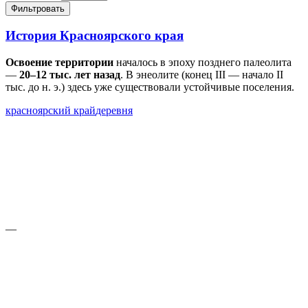
Фильтровать
История Красноярского края
Освоение территории
началось в эпоху позднего палеолита
—
20–12 тыс. лет назад
. В энеолите (конец III — начало II
тыс. до н. э.) здесь уже существовали устойчивые поселения.
красноярский край
деревня
—