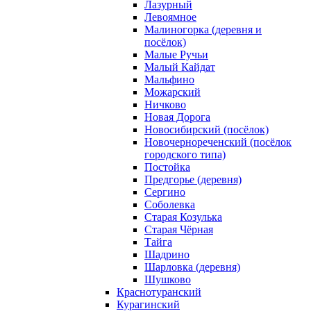
Лазурный
Левоямное
Малиногорка (деревня и
посёлок)
Малые Ручьи
Малый Кайдат
Мальфино
Можарский
Ничково
Новая Дорога
Новосибирский (посёлок)
Новочернореченский (посёлок
городского типа)
Постойка
Предгорье (деревня)
Сергино
Соболевка
Старая Козулька
Старая Чёрная
Тайга
Шадрино
Шарловка (деревня)
Шушково
Краснотуранский
Курагинский