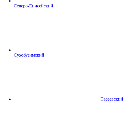
Северо‑Енисейский
Сухобузимский
Тасеевский