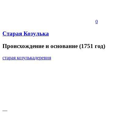
0
Старая Козулька
Происхождение
и
основание
(1751
год)
старая козулька
деревня
—