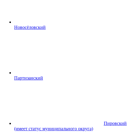
Новосёловский
Партизанский
Пировский
(имеет статус муниципального округа)