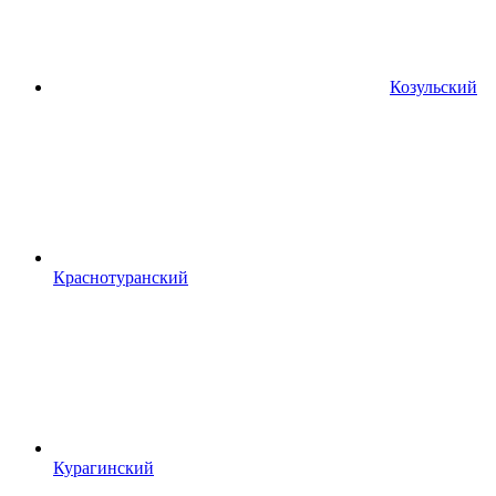
Козульский
Краснотуранский
Курагинский