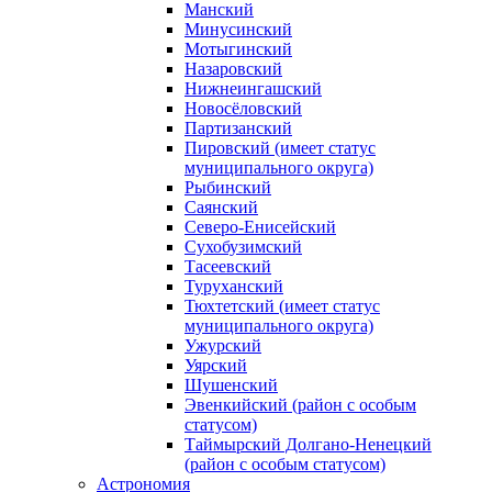
Манский
Минусинский
Мотыгинский
Назаровский
Нижнеингашский
Новосёловский
Партизанский
Пировский (имеет статус
муниципального округа)
Рыбинский
Саянский
Северо‑Енисейский
Сухобузимский
Тасеевский
Туруханский
Тюхтетский (имеет статус
муниципального округа)
Ужурский
Уярский
Шушенский
Эвенкийский (район с особым
статусом)
Таймырский Долгано‑Ненецкий
(район с особым статусом)
Астрономия