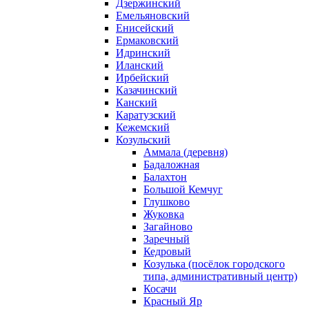
Дзержинский
Емельяновский
Енисейский
Ермаковский
Идринский
Иланский
Ирбейский
Казачинский
Канский
Каратузский
Кежемский
Козульский
Аммала (деревня)
Бадаложная
Балахтон
Большой Кемчуг
Глушково
Жуковка
Загайново
Заречный
Кедровый
Козулька (посёлок городского
типа, административный центр)
Косачи
Красный Яр