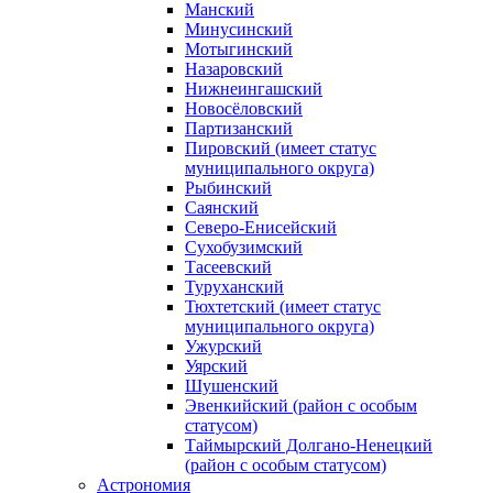
Манский
Минусинский
Мотыгинский
Назаровский
Нижнеингашский
Новосёловский
Партизанский
Пировский (имеет статус
муниципального округа)
Рыбинский
Саянский
Северо‑Енисейский
Сухобузимский
Тасеевский
Туруханский
Тюхтетский (имеет статус
муниципального округа)
Ужурский
Уярский
Шушенский
Эвенкийский (район с особым
статусом)
Таймырский Долгано‑Ненецкий
(район с особым статусом)
Астрономия