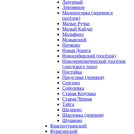
Лазурный
Левоямное
Малиногорка (деревня и
посёлок)
Малые Ручьи
Малый Кайдат
Мальфино
Можарский
Ничково
Новая Дорога
Новосибирский (посёлок)
Новочернореченский (посёлок
городского типа)
Постойка
Предгорье (деревня)
Сергино
Соболевка
Старая Козулька
Старая Чёрная
Тайга
Шадрино
Шарловка (деревня)
Шушково
Краснотуранский
Курагинский